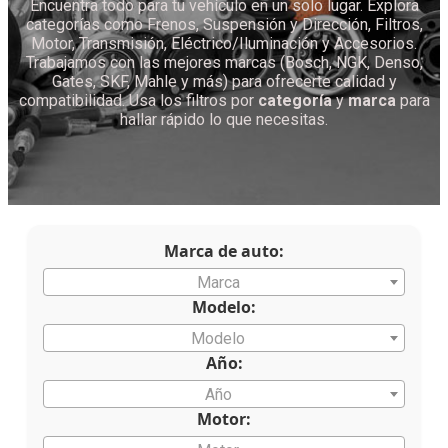
Encuentra todo para tu vehículo en un solo lugar. Explora
categorías como Frenos, Suspensión y Dirección, Filtros,
Motor, Transmisión, Eléctrico/Iluminación y Accesorios.
Trabajamos con las mejores marcas (Bosch, NGK, Denso,
Gates, SKF, Mahle y más) para ofrecerte calidad y
compatibilidad. Usa los filtros por
categoría
y
marca
para
hallar rápido lo que necesitas.
Marca de auto:
Marca
Modelo:
Modelo
Año:
Año
Motor: