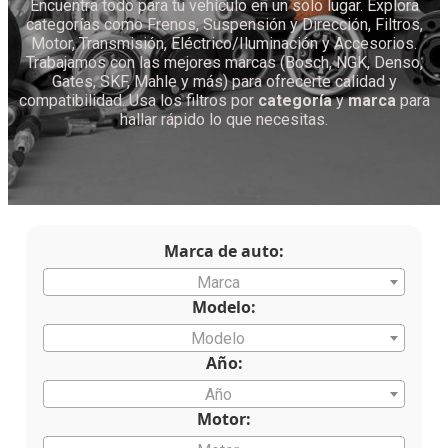
Encuentra todo para tu vehículo en un solo lugar. Explora
categorías como Frenos, Suspensión y Dirección, Filtros,
Motor, Transmisión, Eléctrico/Iluminación y Accesorios.
Trabajamos con las mejores marcas (Bosch, NGK, Denso,
Gates, SKF, Mahle y más) para ofrecerte calidad y
compatibilidad. Usa los filtros por
categoría
y
marca
para
hallar rápido lo que necesitas.
Marca de auto:
Marca
Modelo:
Modelo
Año:
Año
Motor: