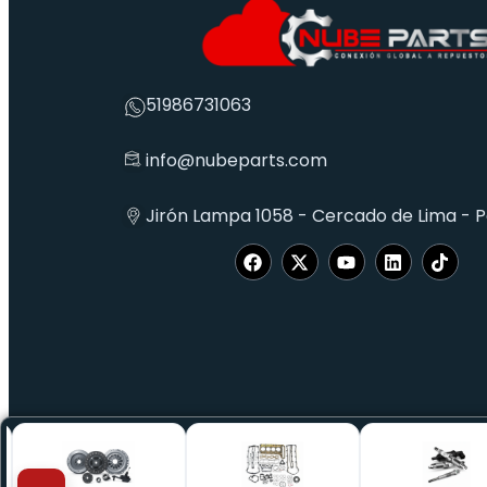
51986731063
info@nubeparts.com
Jirón Lampa 1058 - Cercado de Lima - 