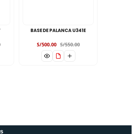
T
BASE DE PALANCA U341E
0
S/500.00
S/550.00
s