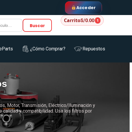
Acceder
Carrito
S/0.00
1
Buscar
eParts
¿Cómo Comprar?
Repuestos
os
os, Motor, Transmisión, Eléctrico/Iluminación y
alidad y compatibilidad. Usa los filtros por