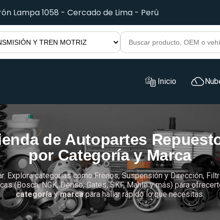
irón Lampa 1058 - Cercado de Lima - Perú
Inicio
Nub
ienda de Autopartes Repuest
por Categoría y Marca
ar. Explora categorías como Frenos, Suspensión y Dirección, Filtr
as (Bosch, NGK, Denso, Gates, SKF, Mahle y más) para ofrecerte c
categoría
y
marca
para hallar rápido lo que necesitas.