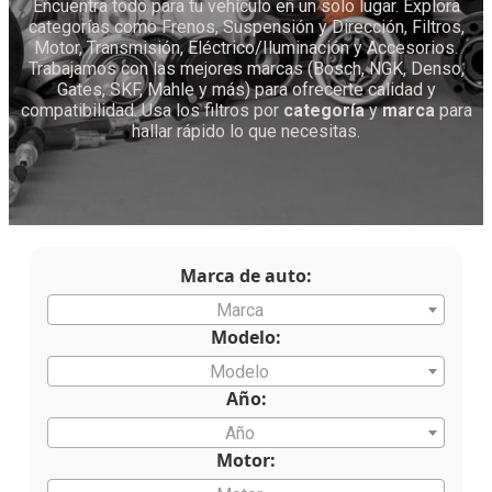
Encuentra todo para tu vehículo en un solo lugar. Explora
categorías como Frenos, Suspensión y Dirección, Filtros,
Motor, Transmisión, Eléctrico/Iluminación y Accesorios.
Trabajamos con las mejores marcas (Bosch, NGK, Denso,
Gates, SKF, Mahle y más) para ofrecerte calidad y
compatibilidad. Usa los filtros por
categoría
y
marca
para
hallar rápido lo que necesitas.
Marca de auto:
Marca
Modelo:
Modelo
Año:
Año
Motor: