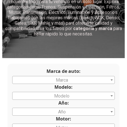
Encuentra todo para tu vehículo en un solo lugar. Explora
categorías como Frenos, Suspensión y Dirección, Filtros,
Motor, Transmisión, Eléctrico/Iluminación y Accesorios.
Trabajamos con las mejores marcas (Bosch, NGK, Denso,
Gates, SKF, Mahle y más) para ofrecerte calidad y
compatibilidad. Usa los filtros por
categoría
y
marca
para
hallar rápido lo que necesitas.
Marca de auto:
Marca
Modelo:
Modelo
Año:
Año
Motor: