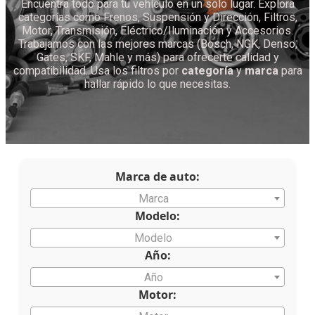
Encuentra todo para tu vehículo en un solo lugar. Explora
categorías como Frenos, Suspensión y Dirección, Filtros,
Motor, Transmisión, Eléctrico/Iluminación y Accesorios.
Trabajamos con las mejores marcas (Bosch, NGK, Denso,
Gates, SKF, Mahle y más) para ofrecerte calidad y
compatibilidad. Usa los filtros por
categoría
y
marca
para
hallar rápido lo que necesitas.
Marca de auto:
Marca
Modelo:
Modelo
Año:
Año
Motor: