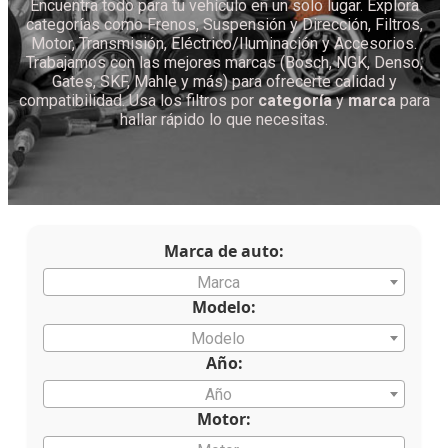
Encuentra todo para tu vehículo en un solo lugar. Explora
categorías como Frenos, Suspensión y Dirección, Filtros,
Motor, Transmisión, Eléctrico/Iluminación y Accesorios.
Trabajamos con las mejores marcas (Bosch, NGK, Denso,
Gates, SKF, Mahle y más) para ofrecerte calidad y
compatibilidad. Usa los filtros por
categoría
y
marca
para
hallar rápido lo que necesitas.
Marca de auto:
Marca
Modelo:
Modelo
Año:
Año
Motor: