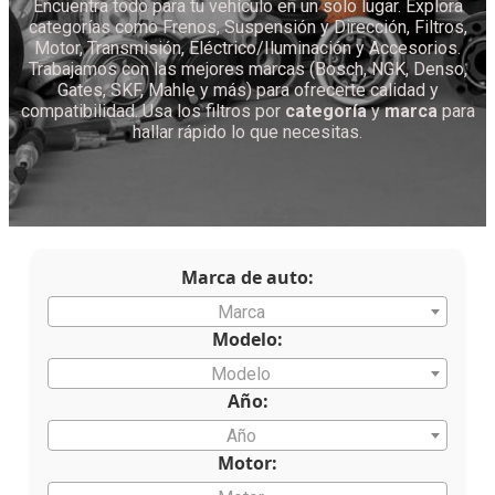
Encuentra todo para tu vehículo en un solo lugar. Explora
categorías como Frenos, Suspensión y Dirección, Filtros,
Motor, Transmisión, Eléctrico/Iluminación y Accesorios.
Trabajamos con las mejores marcas (Bosch, NGK, Denso,
Gates, SKF, Mahle y más) para ofrecerte calidad y
compatibilidad. Usa los filtros por
categoría
y
marca
para
hallar rápido lo que necesitas.
Marca de auto:
Marca
Modelo:
Modelo
Año:
Año
Motor: