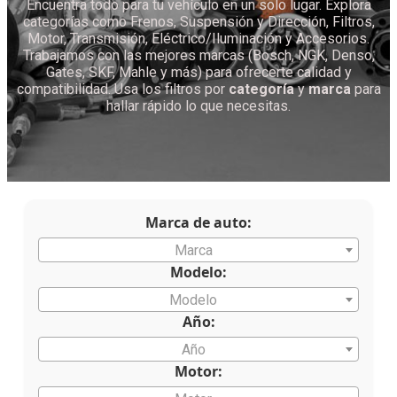
Encuentra todo para tu vehículo en un solo lugar. Explora
categorías como Frenos, Suspensión y Dirección, Filtros,
Motor, Transmisión, Eléctrico/Iluminación y Accesorios.
Trabajamos con las mejores marcas (Bosch, NGK, Denso,
Gates, SKF, Mahle y más) para ofrecerte calidad y
compatibilidad. Usa los filtros por
categoría
y
marca
para
hallar rápido lo que necesitas.
Marca de auto:
Marca
Modelo:
Modelo
Año:
Año
Motor: