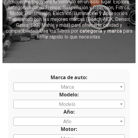
Encuentra todo para tu vehículo en un solo lugar. Explora
categorías como Frenos, Suspensión y Dirección, Filtros,
Motor, Transmisión, Eléctrico/Iluminación y Accesorios.
Trabajamos con las mejores marcas (Bosch, NGK, Denso,
Gates, SKF, Mahle y más) para ofrecerte calidad y
compatibilidad. Usa los filtros por
categoría
y
marca
para
hallar rápido lo que necesitas.
Marca de auto:
Marca
Modelo:
Modelo
Año:
Año
Motor: