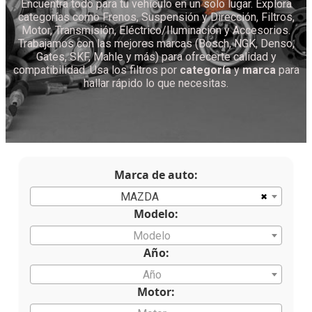
Encuentra todo para tu vehículo en un solo lugar. Explora
categorías como Frenos, Suspensión y Dirección, Filtros,
Motor, Transmisión, Eléctrico/Iluminación y Accesorios.
Trabajamos con las mejores marcas (Bosch, NGK, Denso,
Gates, SKF, Mahle y más) para ofrecerte calidad y
compatibilidad. Usa los filtros por
categoría
y
marca
para
hallar rápido lo que necesitas.
Marca de auto:
×
MAZDA
Modelo:
Modelo
Año:
Año
Motor: