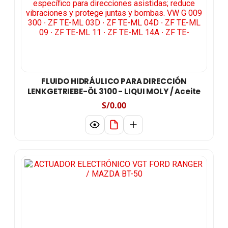
FLUIDO HIDRÁULICO PARA DIRECCIÓN
LENKGETRIEBE-ÖL 3100 - LIQUI MOLY / Aceite
específico para direcciones asistidas;
S/0.00
reduce vibraciones y protege juntas y
bombas. VW G 009 300 ∙ ZF TE-ML 03D ∙ ZF TE-
ML 04D ∙ ZF TE-ML 09 ∙ ZF TE-ML 11 ∙ ZF TE-ML 14A ∙
ZF TE-