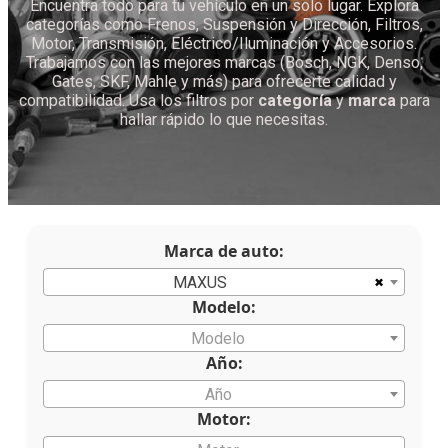
Encuentra todo para tu vehículo en un solo lugar. Explora
categorías como Frenos, Suspensión y Dirección, Filtros,
Motor, Transmisión, Eléctrico/Iluminación y Accesorios.
Trabajamos con las mejores marcas (Bosch, NGK, Denso,
Gates, SKF, Mahle y más) para ofrecerte calidad y
compatibilidad. Usa los filtros por
categoría
y
marca
para
hallar rápido lo que necesitas.
Marca de auto:
×
MAXUS
Modelo:
Modelo
Año:
Año
Motor: