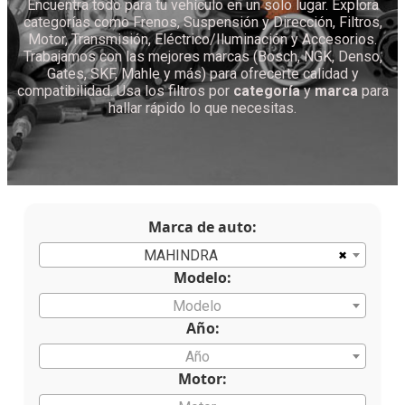
Encuentra todo para tu vehículo en un solo lugar. Explora
categorías como Frenos, Suspensión y Dirección, Filtros,
Motor, Transmisión, Eléctrico/Iluminación y Accesorios.
Trabajamos con las mejores marcas (Bosch, NGK, Denso,
Gates, SKF, Mahle y más) para ofrecerte calidad y
compatibilidad. Usa los filtros por
categoría
y
marca
para
hallar rápido lo que necesitas.
Marca de auto:
×
MAHINDRA
Modelo:
Modelo
Año:
Año
Motor: