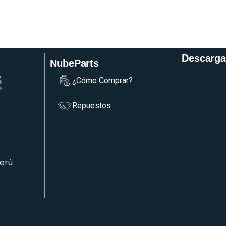
Descarga
NubeParts
¿Cómo Comprar?
Repuestos
Perú