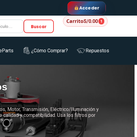
Acceder
Carrito
S/0.00
1
Buscar
eParts
¿Cómo Comprar?
Repuestos
os
os, Motor, Transmisión, Eléctrico/Iluminación y
alidad y compatibilidad. Usa los filtros por