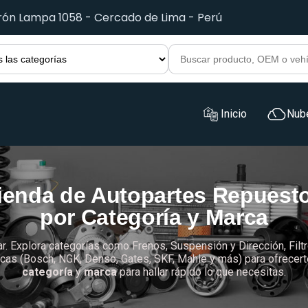
irón Lampa 1058 - Cercado de Lima - Perú
Inicio
Nub
ienda de Autopartes Repuest
por Categoría y Marca
ar. Explora categorías como Frenos, Suspensión y Dirección, Filtr
as (Bosch, NGK, Denso, Gates, SKF, Mahle y más) para ofrecerte c
categoría
y
marca
para hallar rápido lo que necesitas.