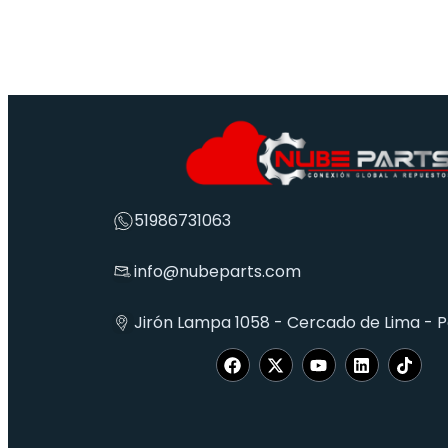
51986731063
info@nubeparts.com
Jirón Lampa 1058 - Cercado de Lima - 