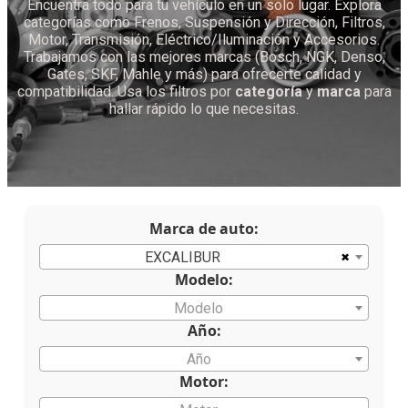
Encuentra todo para tu vehículo en un solo lugar. Explora
categorías como Frenos, Suspensión y Dirección, Filtros,
Motor, Transmisión, Eléctrico/Iluminación y Accesorios.
Trabajamos con las mejores marcas (Bosch, NGK, Denso,
Gates, SKF, Mahle y más) para ofrecerte calidad y
compatibilidad. Usa los filtros por
categoría
y
marca
para
hallar rápido lo que necesitas.
Marca de auto:
×
EXCALIBUR
Modelo:
Modelo
Año:
Año
Motor: