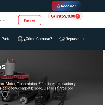
Acceder
Carrito
S/0.00
1
Buscar
eParts
¿Cómo Comprar?
Repuestos
os
os, Motor, Transmisión, Eléctrico/Iluminación y
alidad y compatibilidad. Usa los filtros por