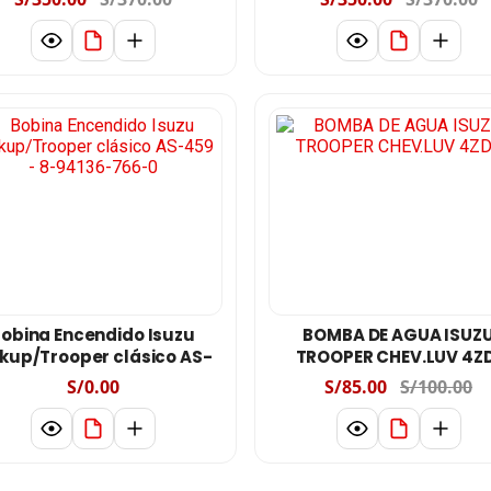
obina Encendido Isuzu
BOMBA DE AGUA ISUZ
ckup/Trooper clásico AS-
TROOPER CHEV.LUV 4Z
459 - 8-94136-766-0
S/0.00
S/85.00
S/100.00