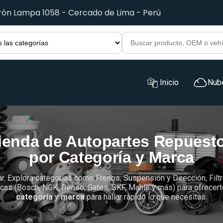
irón Lampa 1058 - Cercado de Lima - Perú
Inicio
Nub
ienda de Autopartes Repuest
por Categoría y Marca
ar. Explora categorías como Frenos, Suspensión y Dirección, Filtr
as (Bosch, NGK, Denso, Gates, SKF, Mahle y más) para ofrecerte c
categoría
y
marca
para hallar rápido lo que necesitas.