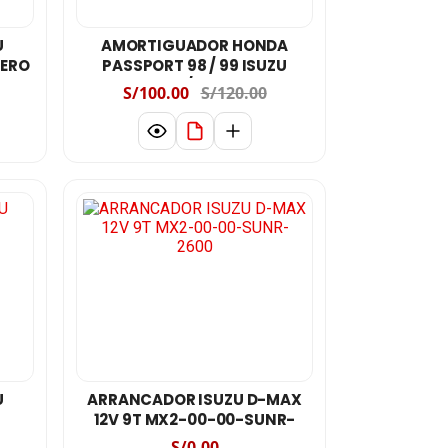
U
AMORTIGUADOR HONDA
TERO
PASSPORT 98 / 99 ISUZU
RODEO 98 / POSTERIOR
S/100.00
S/120.00
U
ARRANCADOR ISUZU D-MAX
12V 9T MX2-00-00-SUNR-
2600
S/0.00