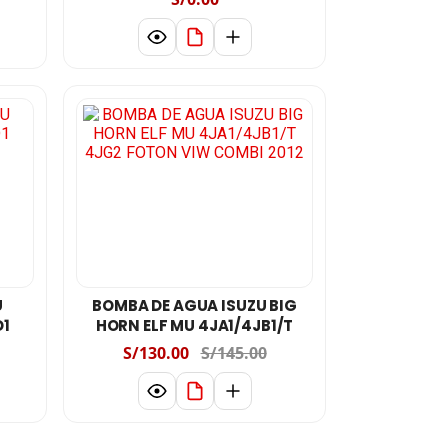
U
BOMBA DE AGUA ISUZU BIG
D1
HORN ELF MU 4JA1/4JB1/T
4JG2 FOTON VIW COMBI 2012
S/130.00
S/145.00