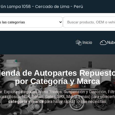
irón Lampa 1058 - Cercado de Lima - Perú
Inicio
Nub
ienda de Autopartes Repuest
por Categoría y Marca
ar. Explora categorías como Frenos, Suspensión y Dirección, Filtr
as (Bosch, NGK, Denso, Gates, SKF, Mahle y más) para ofrecerte c
categoría
y
marca
para hallar rápido lo que necesitas.