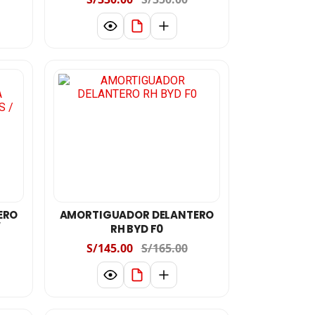
ERO
AMORTIGUADOR DELANTERO
/
RH BYD F0
3
S/145.00
S/165.00