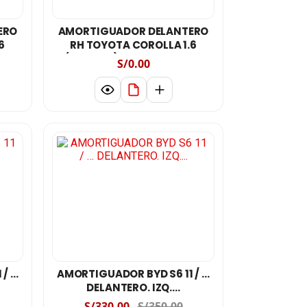
ERO
AMORTIGUADOR DELANTERO
6
RH TOYOTA COROLLA 1.6
er.
(E120,E121) ,BYD F3;Fielder.
S/0.00
AÑO 202006/ 2025
 / …
AMORTIGUADOR BYD S6 11 / …
DELANTERO. IZQ....
S/330.00
S/350.00