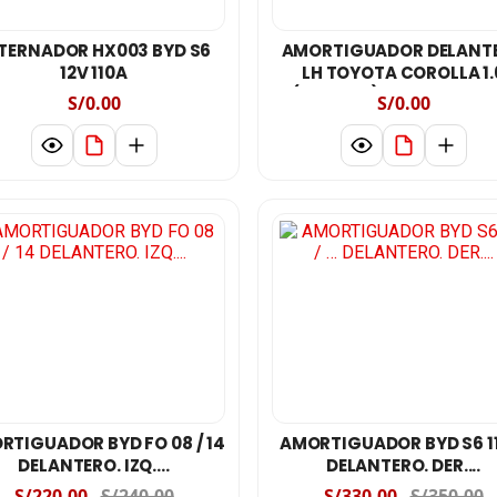
TERNADOR HX003 BYD S6
AMORTIGUADOR DELANT
12V 110A
LH TOYOTA COROLLA 1.
(E120,E121) ,BYD F3;Field
S/0.00
S/0.00
AÑO 202006/ 2025
RTIGUADOR BYD FO 08 / 14
AMORTIGUADOR BYD S6 11
DELANTERO. IZQ....
DELANTERO. DER....
S/220.00
S/240.00
S/330.00
S/350.00