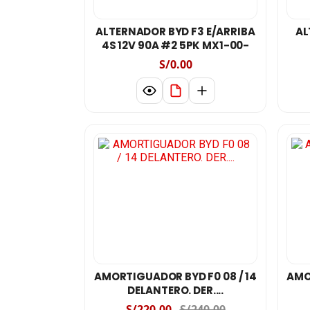
ALTERNADOR BYD F3 E/ARRIBA
AL
4S 12V 90A #2 5PK MX1-00-
00-SUNR-2005
S/0.00
AMORTIGUADOR BYD F0 08 / 14
AMO
DELANTERO. DER....
S/220.00
S/240.00