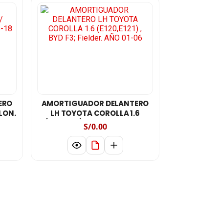
ERO
AMORTIGUADOR DELANTERO
LON.
LH TOYOTA COROLLA 1.6
(E120,E121) , BYD F3; Fielder.
S/0.00
AÑO 01-06