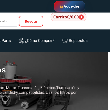
Acceder
Carrito
S/0.00
1
Buscar
eParts
¿Cómo Comprar?
Repuestos
os
os, Motor, Transmisión, Eléctrico/Iluminación y
alidad y compatibilidad. Usa los filtros por