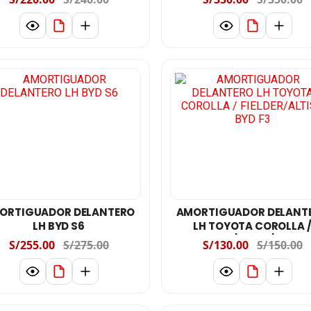
ORTIGUADOR DELANTERO
AMORTIGUADOR DELANT
LH BYD S6
LH TOYOTA COROLLA 
FIELDER/ALTIS / BYD F
S/255.00
S/275.00
S/130.00
S/150.00