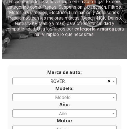
Encuentra todo para tu vehículo en un solo lugar. Explora
categorías como Frenos, Suspensión y Dirección, Filtros,
Motor, Transmisión, Eléctrico/Iluminación y Accesorios.
Trabajamos con las mejores marcas (Bosch, NGK, Denso,
Gates, SKF, Mahle y más) para ofrecerte calidad y
compatibilidad. Usa los filtros por
categoría
y
marca
para
hallar rápido lo que necesitas.
Marca de auto:
×
ROVER
Modelo:
Modelo
Año:
Año
Motor: