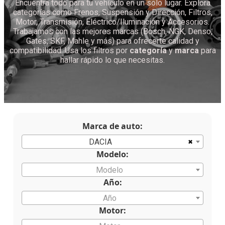
Encuentra todo para tu vehículo en un solo lugar. Explora
categorías como Frenos, Suspensión y Dirección, Filtros,
Motor, Transmisión, Eléctrico/Iluminación y Accesorios.
Trabajamos con las mejores marcas (Bosch, NGK, Denso,
Gates, SKF, Mahle y más) para ofrecerte calidad y
compatibilidad. Usa los filtros por
categoría
y
marca
para
hallar rápido lo que necesitas.
Marca de auto:
×
DACIA
Modelo:
Modelo
Año:
Año
Motor: