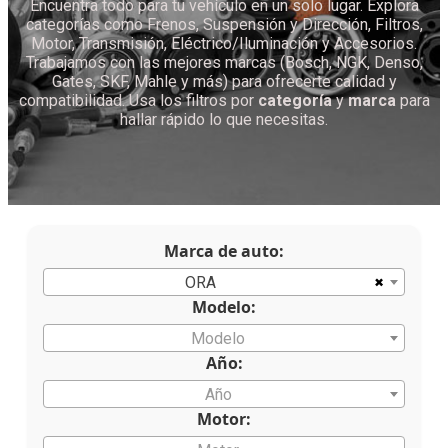
Encuentra todo para tu vehículo en un solo lugar. Explora
categorías como Frenos, Suspensión y Dirección, Filtros,
Motor, Transmisión, Eléctrico/Iluminación y Accesorios.
Trabajamos con las mejores marcas (Bosch, NGK, Denso,
Gates, SKF, Mahle y más) para ofrecerte calidad y
compatibilidad. Usa los filtros por
categoría
y
marca
para
hallar rápido lo que necesitas.
Marca de auto:
×
ORA
Modelo:
Modelo
Año:
Año
Motor: